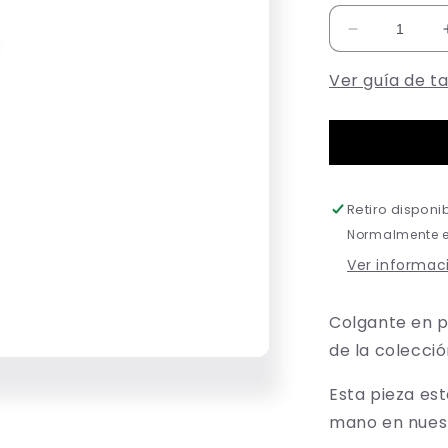
Reducir
cantidad
Ver guía de ta
para
04
CRUZ
Retiro disponi
Normalmente es
Ver informaci
Colgante en p
de la colecci
Esta pieza es
mano en nuest