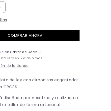
Aumentar
cantidad
llas
para
04
CRUZ
COMPRAR AHORA
ble en
Carrer de Cadis 13
tá listo en 5 días o más
ón de la tienda
lata de ley con circonitas engastadas
ón CROSS.
tá diseñada por nosotros y realizada a
ro taller de forma artesanal.