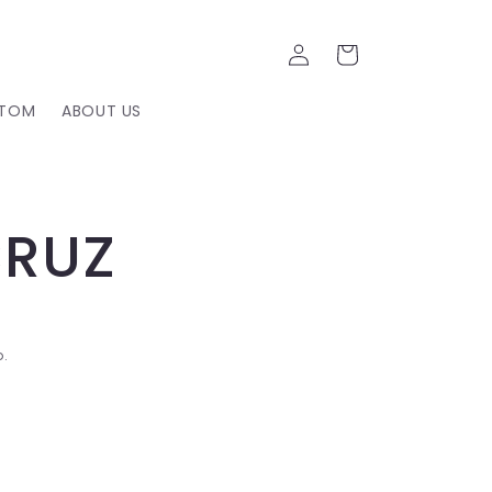
Iniciar
Carrito
sesión
TOM
ABOUT US
CRUZ
R
o.