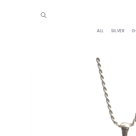
Ir
directamente
al contenido
ALL
SILVER
G
Ir
directamente
a la
información
del producto