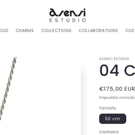
OLD
CHARMS
COLLECTIONS
COLLABORATIONS
CUS
ASENSI ESTUDIO
04 
Precio
€175,00 EU
habitual
Impuesto incluid
Tamaño
50 cm
Cantidad