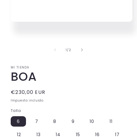
Abrir
elemento
multimedia
1
en
una
de
1
/
2
ventana
modal
MI TIENDA
BOA
Precio
€230,00 EUR
habitual
Impuesto incluido.
Talla
6
7
8
9
10
11
12
13
14
15
16
17