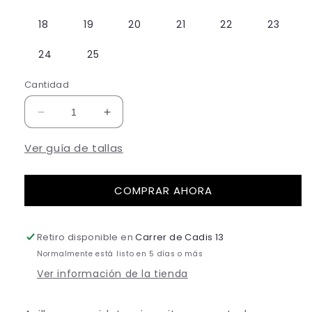
18
19
20
21
22
23
24
25
Cantidad
Reducir
Aumentar
cantidad
cantidad
para
para
Ver guía de tallas
BOA
BOA
COMPRAR AHORA
Retiro disponible en
Carrer de Cadis 13
Normalmente está listo en 5 días o más
Ver información de la tienda