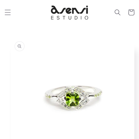
Ir
directamente
al contenido
Carrit
Ir
directamente
a la
información
del producto