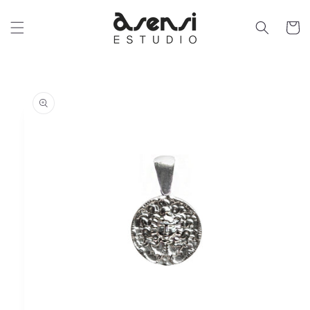
Ir
directamente
al contenido
Carrit
Ir
directamente
a la
información
del producto