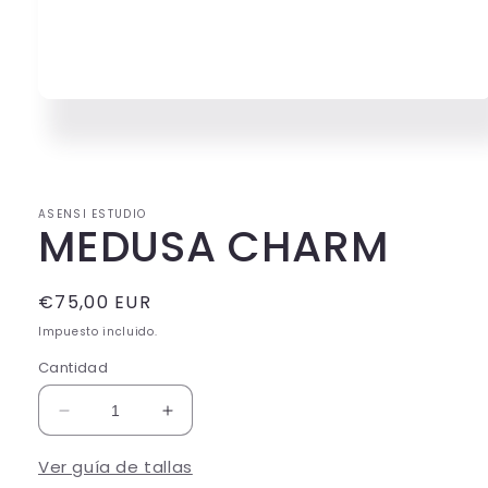
Abrir
elemento
multimedia
1
en
una
ventana
ASENSI ESTUDIO
modal
MEDUSA CHARM
Precio
€75,00 EUR
habitual
Impuesto incluido.
Cantidad
Reducir
Aumentar
cantidad
cantidad
para
para
Ver guía de tallas