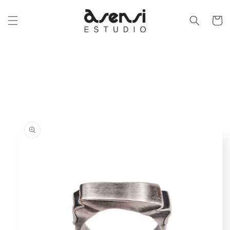
Ir
directamente
al contenido
Carrit
Ir
directamente
a la
información
del producto