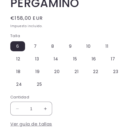
PERGAMINO
Precio
€158,00 EUR
habitual
Impuesto incluido.
Talla
6
7
8
9
10
11
12
13
14
15
16
17
18
19
20
21
22
23
24
25
Cantidad
Reducir
Aumentar
cantidad
cantidad
para
para
Ver guía de tallas
PERGAMINO
PERGAMINO