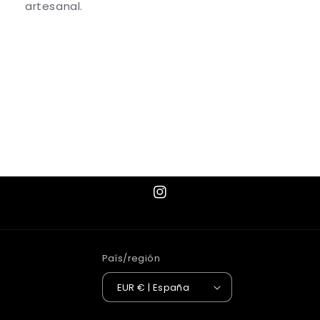
artesanal.
Share
Instagram
País/región
EUR € | España